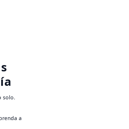
ás
ía
 solo.
aprenda a