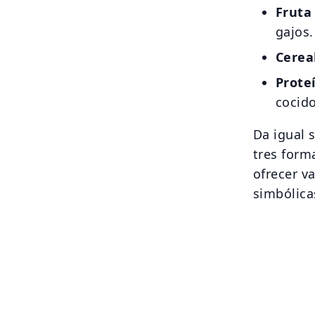
Fruta
gajos.
Cerea
Prote
cocid
Da igual 
tres form
ofrecer v
simbólica