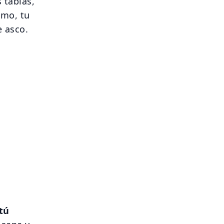
 tablas,
lmo, tu
e asco.
tú