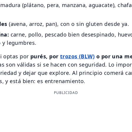
madura (plátano, pera, manzana, aguacate), chafa
les
(avena, arroz, pan), con o sin gluten desde ya.
ína:
carne, pollo, pescado bien desespinado, huev
o y legumbres.
si optas por
purés, por
trozos (BLW)
o por una me
as son válidas si se hacen con seguridad. Lo impor
ariedad y dejar que explore. Al principio comerá c
s, y está bien: es entrenamiento.
PUBLICIDAD