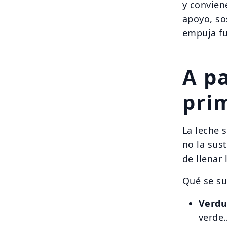
y convien
apoyo, so
empuja fu
A pa
pri
La leche 
no la sus
de llenar 
Qué se su
Verdu
verde…