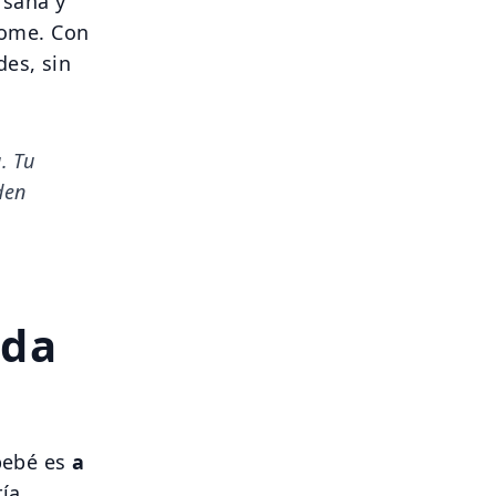
 sana y
come. Con
es, sin
. Tu
den
nda
 bebé es
a
ría