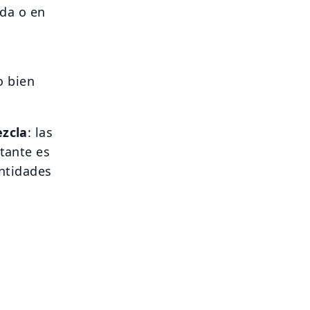
da o en
o bien
zcla
: las
tante es
antidades