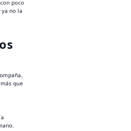
a con poco
 ya no la
los
acompaña,
, más que
ía
 mano.