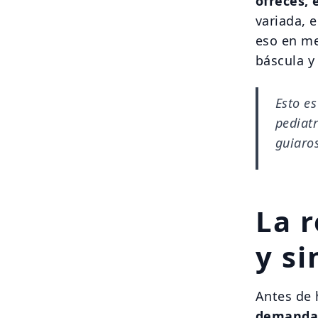
ofreces, 
variada, 
eso en me
báscula y 
Esto es
pediat
guiaro
La 
y si
Antes de 
demand