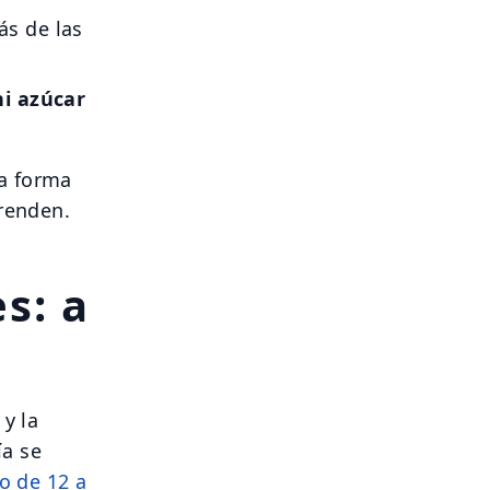
s de las
ni azúcar
a forma
renden.
s: a
y la
ía se
o de 12 a