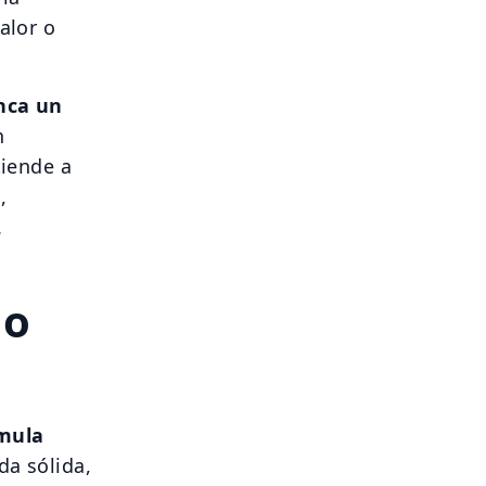
alor o
nca un
n
tiende a
,
.
lo
mula
da sólida,