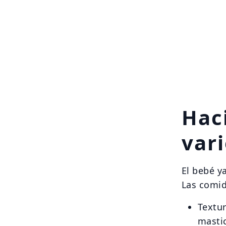
Hac
var
El bebé y
Las comid
Textu
mastic