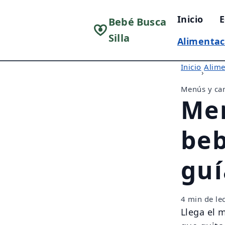
Inicio
E
Bebé Busca
Silla
Alimentac
Inicio
Alime
›
Menús y can
Men
beb
guí
4 min de le
Llega el 