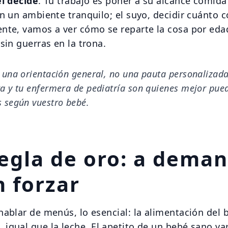
él decide
. Tu trabajo es poner a su alcance comida
en un ambiente tranquilo; el suyo, decidir cuánto 
nte, vamos a ver cómo se reparte la cosa por edad
sin guerras en la trona.
 una orientación general, no una pauta personalizada
ra y tu enfermera de pediatría son quienes mejor pue
s según vuestro bebé.
regla de oro: a dema
n forzar
hablar de menús, lo esencial: la alimentación del
a
, igual que la leche. El apetito de un bebé sano va