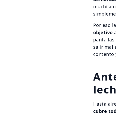
muchísimo
simplemen
Por eso l
objetivo 
pantallas
salir mal 
contento 
Ante
lec
Hasta alr
cubre to